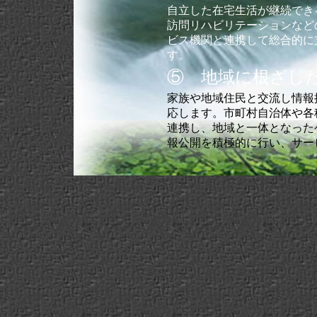
自立した在宅生活が継続でき
訪問リハビリテーションなど
ビス機関と連携して総合的に
す。
⑤ 地域に根ざし
家族や地域住民と交流し情報
応します。市町村自治体や各
連携し、地域と一体となった
報公開を積極的に行い、サー