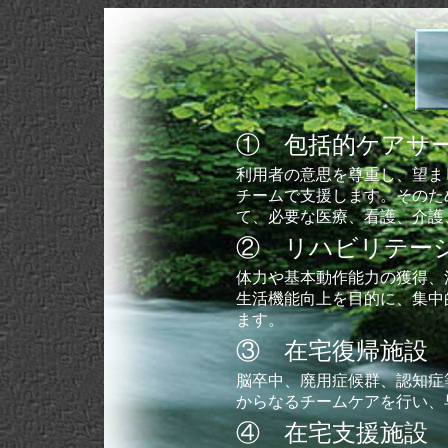
① 包括的ケアサ
利用者の意思を尊重し、望ま
チームで支援します。そのた
て、必要な医療、看護、介護
② リハビリテー
体力や基本動作能力の獲得、
生活機能向上を目的に、集中
ます。
③ 在宅復帰施設
脳卒中、廃用症候群、認知症
からなるチームケアを行い、
④ 在宅支援施設